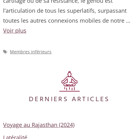
cartilage ou de sa résistance, le genou est
l’articulation de tous les superlatifs, surpassant
toutes les autres connexions mobiles de notre …
Voir plus
Étiquettes
Membres inférieurs
DERNIERS ARTICLES
Voyage au Rajasthan (2024)
Latéralité