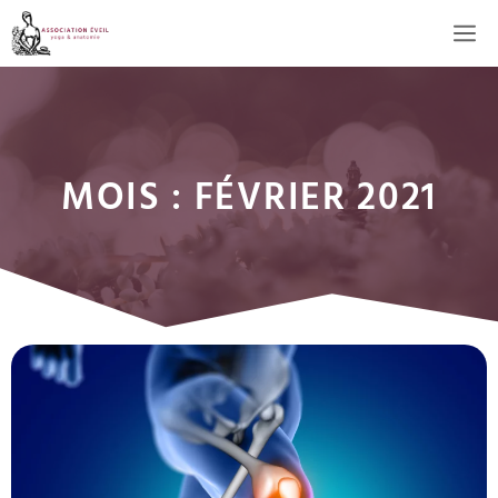
Aller
M
au
contenu
MOIS :
FÉVRIER 2021